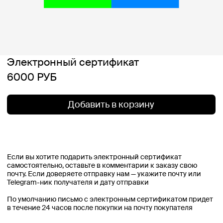
Добавить в корзину
Если вы хотите подарить электронный сертификат
самостоятельно, оставьте в комментарии к заказу свою
почту. Если доверяете отправку нам — укажите почту или
Telegram-ник получателя и дату отправки
По умолчанию письмо с электронным сертификатом придет
в течение 24 часов после покупки на почту покупателя
1. Сертификат содержит в себе промокод на скидку в
размере номинала.
2. Сертификат можно активировать только один раз — на
нашем сайте
www.99recycle.com
.
3. Если сумма покупки будет превышать номинал
сертификата, доплату можно произвести банковской
картой.
4. Неиспользованный остаток сохраняется (напишите нам, и
мы пришлем код на оставшуюся сумму).
5. Стоимость доставки заказа, оформленного с помощью
сертификата, оплачивается отдельно.